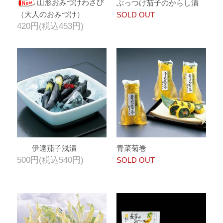
山形おみづけわさび
ぶっつけ茄子のからし漬
（大人のおみづけ）
SOLD OUT
420円(税込453円)
伊達茄子浅漬
青菜菊巻
500円(税込540円)
SOLD OUT