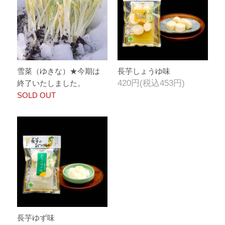
雪菜（ゆきな）★今期は
長芋しょうゆ味
420円(税込453円)
終了いたしました。
SOLD OUT
長芋ゆず味