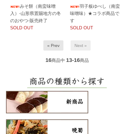
みそ餅（南蛮味噌
羽子板ゆべし（南蛮
入）-山形県置賜地方の冬
味噌味）★コラボ商品で
のおやつ-販売終了
す
SOLD OUT
SOLD OUT
« Prev
Next »
16
13-16
商品中
商品