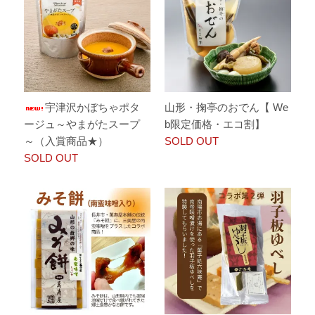
宇津沢かぼちゃポタ
山形・掬亭のおでん【 We
ージュ～やまがたスープ
b限定価格・エコ割】
～（入賞商品★）
SOLD OUT
SOLD OUT