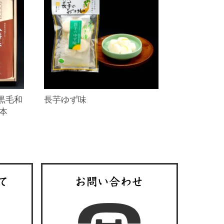
黒毛和
長芋ゆず味
本