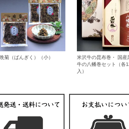
晩菊（ばんぎく）（小）
米沢牛の昆布巻・ 国産
牛の八幡巻セット（各1
入）