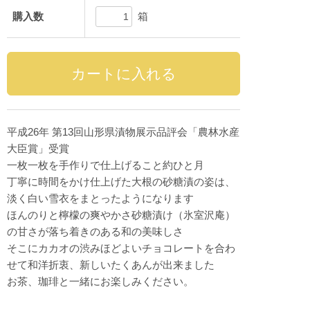
箱
購入数
平成26年 第13回山形県漬物展示品評会「農林水産
大臣賞」受賞
一枚一枚を手作りで仕上げること約ひと月
丁寧に時間をかけ仕上げた大根の砂糖漬の姿は、
淡く白い雪衣をまとったようになります
ほんのりと檸檬の爽やかさ砂糖漬け（氷室沢庵）
の甘さが落ち着きのある和の美味しさ
そこにカカオの渋みほどよいチョコレートを合わ
せて和洋折衷、新しいたくあんが出来ました
お茶、珈琲と一緒にお楽しみください。