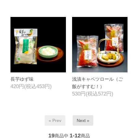
長芋ゆず味
浅漬キャベツロール（ご
420円(税込453円)
飯がすすむ！）
530円(税込572円)
« Prev
Next »
19
1-12
商品中
商品