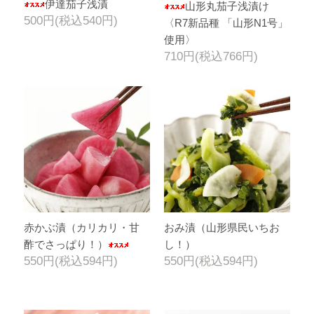
伊達茄子浅漬
山形丸茄子浅漬け
500円(税込540円)
〈R7新品種 「山形N1号」
使用〉
710円(税込766円)
赤かぶ漬（カリカリ・甘
おみ漬（山形県民いちお
酢でさっぱり！）
し！）
550円(税込594円)
550円(税込594円)