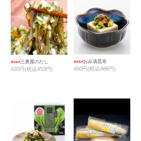
おみ漬昆布
三奥屋のだし
450円(税込486円)
420円(税込453円)