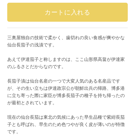
三奥屋独自の技術で柔かく、歯切れの良い食感が爽やかな
仙台長茄子の浅漬です。
あえて伊達茄子と称しますのは、ここ山形県高畠が伊達家
のふるさとだからなのです。
長茄子漬は仙台名産の一つで大変人気のある名産品です
が、その生い立ちは伊達政宗公が朝鮮出兵の帰路、博多港
に立ち寄った際に家臣が博多長茄子の種子を持ち帰ったの
が最初とされています。
現在の仙台長茄は東北の気候にあった早生品種で紫紺長茄
子とも呼ばれ、早生のため色つやが良く皮が薄いのが特徴
です。