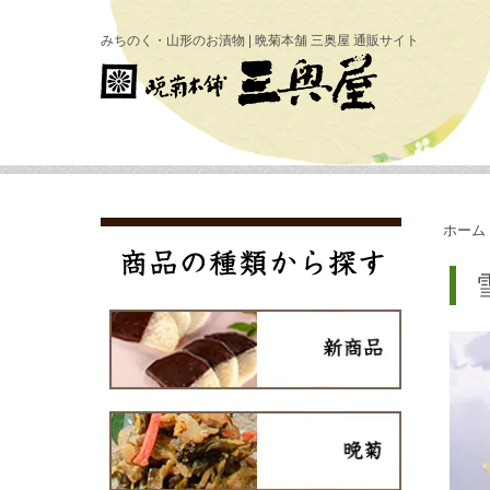
みちのく・山形のお漬物 | 晩菊本舗 三奥屋 通販サイト
ホーム