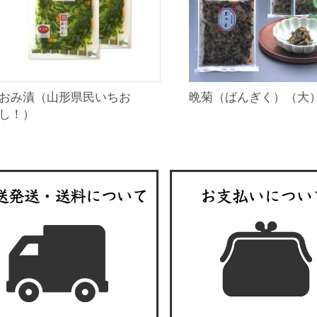
おみ漬（山形県民いちお
晩菊（ばんぎく）（大
し！）