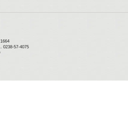
664
0238-57-4075
0