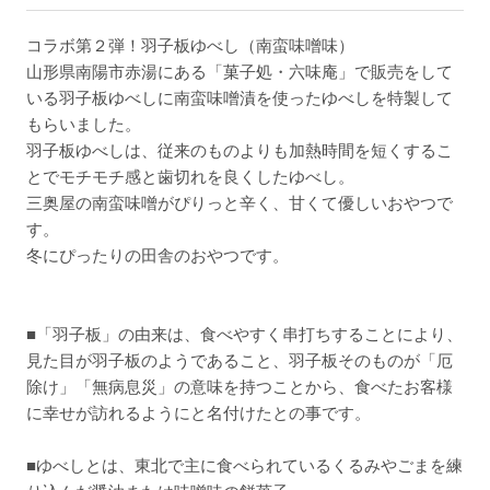
コラボ第２弾！羽子板ゆべし（南蛮味噌味）
山形県南陽市赤湯にある「菓子処・六味庵」で販売をして
いる羽子板ゆべしに南蛮味噌漬を使ったゆべしを特製して
もらいました。
羽子板ゆべしは、従来のものよりも加熱時間を短くするこ
とでモチモチ感と歯切れを良くしたゆべし。
三奥屋の南蛮味噌がぴりっと辛く、甘くて優しいおやつで
す。
冬にぴったりの田舎のおやつです。
■「羽子板」の由来は、食べやすく串打ちすることにより、
見た目が羽子板のようであること、羽子板そのものが「厄
除け」「無病息災」の意味を持つことから、食べたお客様
に幸せが訪れるようにと名付けたとの事です。
■ゆべしとは、東北で主に食べられているくるみやごまを練