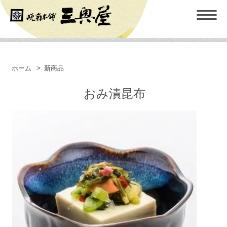
ホーム
>
新商品
おみ漬昆布