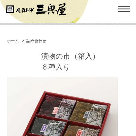
ホーム
>
詰め合わせ
漬物の市（箱入）
６種入り