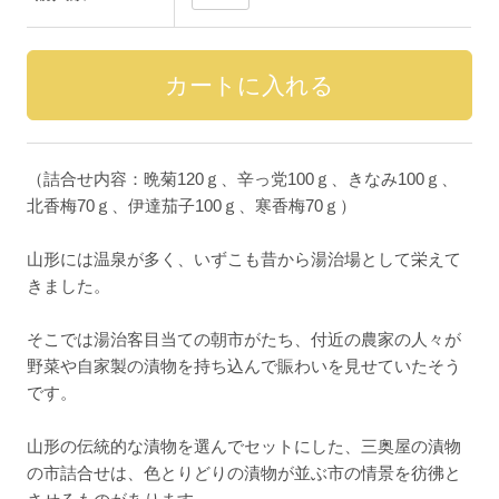
（詰合せ内容：晩菊120ｇ、辛っ党100ｇ、きなみ100ｇ、
北香梅70ｇ、伊達茄子100ｇ、寒香梅70ｇ）
山形には温泉が多く、いずこも昔から湯治場として栄えて
きました。
そこでは湯治客目当ての朝市がたち、付近の農家の人々が
野菜や自家製の漬物を持ち込んで賑わいを見せていたそう
です。
山形の伝統的な漬物を選んでセットにした、三奥屋の漬物
の市詰合せは、色とりどりの漬物が並ぶ市の情景を彷彿と