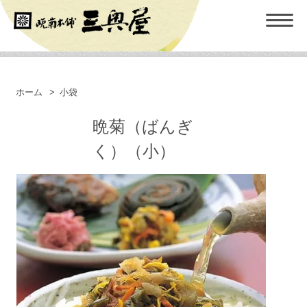
ホーム
>
小袋
晩菊（ばんぎ
く）（小）