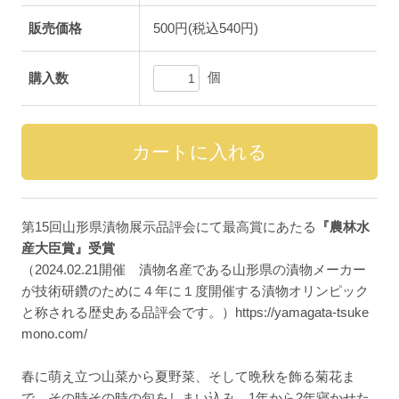
販売価格
500円(税込540円)
個
購入数
第15回山形県漬物展示品評会にて最高賞にあたる
『農林水
産大臣賞』受賞
（2024.02.21開催 漬物名産である山形県の漬物メーカー
が技術研鑽のために４年に１度開催する漬物オリンピック
と称される歴史ある品評会です。）https://yamagata-tsuke
mono.com/
春に萌え立つ山菜から夏野菜、そして晩秋を飾る菊花ま
で、その時その時の旬をしまい込み、1年から2年寝かせた