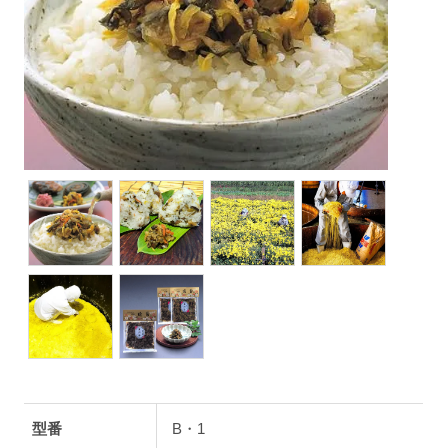
型番
B・1